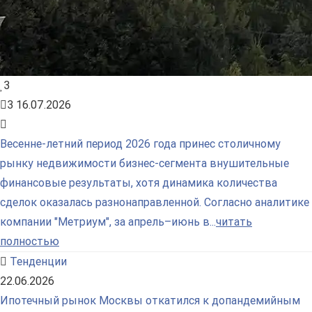
3
3
16.07.2026
Весенне-летний период 2026 года принес столичному
рынку недвижимости бизнес-сегмента внушительные
финансовые результаты, хотя динамика количества
сделок оказалась разнонаправленной. Согласно аналитике
компании "Метриум", за апрель–июнь в...
читать
полностью
Тенденции
22.06.2026
Ипотечный рынок Москвы откатился к допандемийным