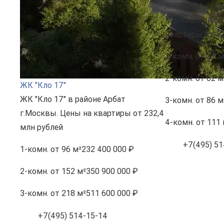
ЖК "Мыс" в Од
Московской об
квартиры от 12
1-комн.
от 37 м
2-комн.
от 62 м
ЖК "Кло 17"
ЖК "Кло 17" в районе Арбат
3-комн.
от 86 м
г.Москвы. Цены на квартиры от 232,4
4-комн.
от 111 
млн рублей
+7(495) 51
1-комн.
от 96 м²
232 400 000 ₽
2-комн.
от 152 м²
350 900 000 ₽
3-комн.
от 218 м²
511 600 000 ₽
+7(495) 514-15-14