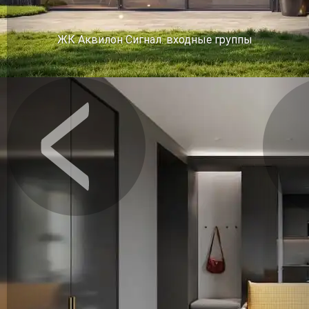
ЖК Аквилон Сигнал. входные группы
Предыдущее
Сл