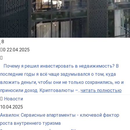
8
0
22.04.2025
Почему я решил инвестировать в недвижимость? В
последние годы я всё чаще задумывался о том, куда
вложить деньги, чтобы они не только сохранились, но и
приносили доход. Криптовалюты –...
читать полностью
Новости
10.04.2025
Аквилон: Сервисные апартаменты - ключевой фактор
роста внутреннего туризма