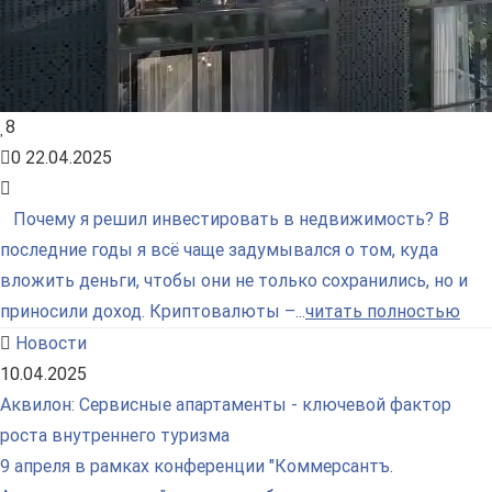
8
0
22.04.2025
Почему я решил инвестировать в недвижимость? В
последние годы я всё чаще задумывался о том, куда
вложить деньги, чтобы они не только сохранились, но и
приносили доход. Криптовалюты –...
читать полностью
Новости
10.04.2025
Аквилон: Сервисные апартаменты - ключевой фактор
роста внутреннего туризма
9 апреля в рамках конференции "Коммерсантъ.