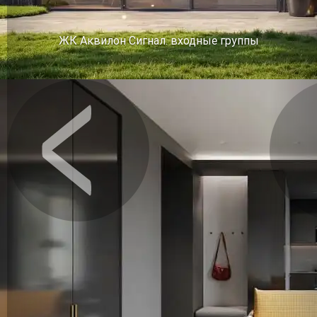
ЖК Аквилон Сигнал. входные группы
Предыдущее
Сл