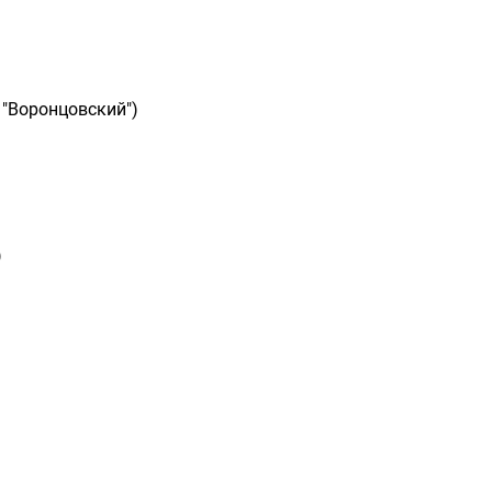
 "Воронцовский")
)