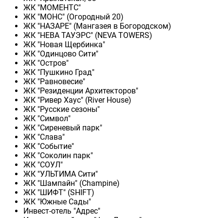
ЖК "МОМЕНТС"
ЖК "МОНС" (Огородный 20)
ЖК "НАЗАРЕ" (Мангазея в Богородском)
ЖК "НЕВА ТАУЭРС" (NEVA TOWERS)
ЖК "Новая Щербинка"
ЖК "Одинцово Сити"
ЖК "Остров"
ЖК "Пушкино Град"
ЖК "Равновесие"
ЖК "Резиденции Архитекторов"
ЖК "Ривер Хаус" (River Нouse)
ЖК "Русские сезоны"
ЖК "Символ"
ЖК "Сиреневый парк"
ЖК "Слава"
ЖК "Событие"
ЖК "Соколин парк"
ЖК "СОУЛ"
ЖК "УЛЬТИМА Сити"
ЖК "Шампайн" (Champine)
ЖК "ШИФТ" (SHIFT)
ЖК "Южные Сады"
Инвест-отель "Адрес"