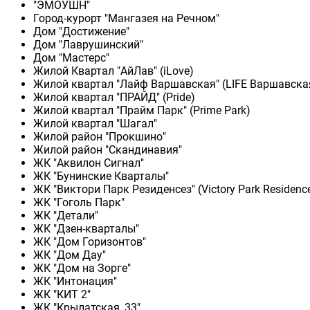
"ЭМОУШН"
Город-курорт "Мангазея на Речном"
Дом "Достижение"
Дом "Лаврушинский"
Дом "Мастерс"
Жилой Квартал "АйЛав" (iLove)
Жилой квартал "Лайф Варшавская" (LIFE Варшавска
Жилой квартал "ПРАЙД" (Pride)
Жилой квартал "Прайм Парк" (Prime Park)
Жилой квартал "Шагал"
Жилой район "Прокшино"
Жилой район "Скандинавия"
ЖК "Аквилон Сигнал"
ЖК "Бунинские Кварталы"
ЖК "Виктори Парк Резиденсез" (Victory Park Residenc
ЖК "Гоголь Парк"
ЖК "Детали"
ЖК "Дзен-кварталы"
ЖК "Дом Горизонтов"
ЖК "Дом Дау"
ЖК "Дом на Зорге"
ЖК "Интонация"
ЖК "КИТ 2"
ЖК "Крылатская, 33"