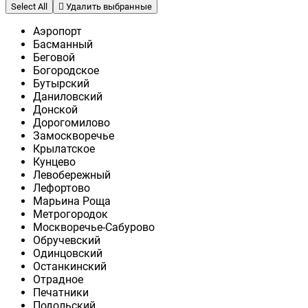
Select All
Удалить выбранные
Аэропорт
Басманный
Беговой
Богородское
Бутырский
Даниловский
Донской
Дорогомилово
Замоскворечье
Крылатское
Кунцево
Левобережный
Лефортово
Марьина Роща
Метрогородок
Москворечье-Сабурово
Обручевский
Одинцовский
Останкинский
Отрадное
Печатники
Подольский