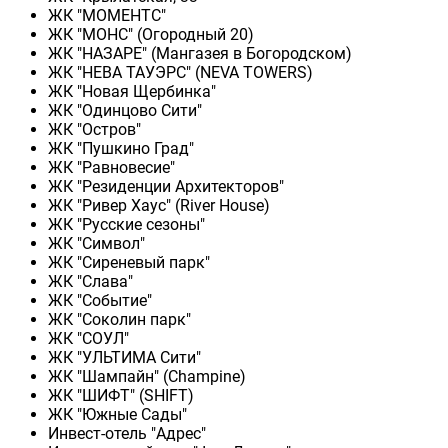
ЖК "МОМЕНТС"
ЖК "МОНС" (Огородный 20)
ЖК "НАЗАРЕ" (Мангазея в Богородском)
ЖК "НЕВА ТАУЭРС" (NEVA TOWERS)
ЖК "Новая Щербинка"
ЖК "Одинцово Сити"
ЖК "Остров"
ЖК "Пушкино Град"
ЖК "Равновесие"
ЖК "Резиденции Архитекторов"
ЖК "Ривер Хаус" (River Нouse)
ЖК "Русские сезоны"
ЖК "Символ"
ЖК "Сиреневый парк"
ЖК "Слава"
ЖК "Событие"
ЖК "Соколин парк"
ЖК "СОУЛ"
ЖК "УЛЬТИМА Сити"
ЖК "Шампайн" (Champine)
ЖК "ШИФТ" (SHIFT)
ЖК "Южные Сады"
Инвест-отель "Адрес"