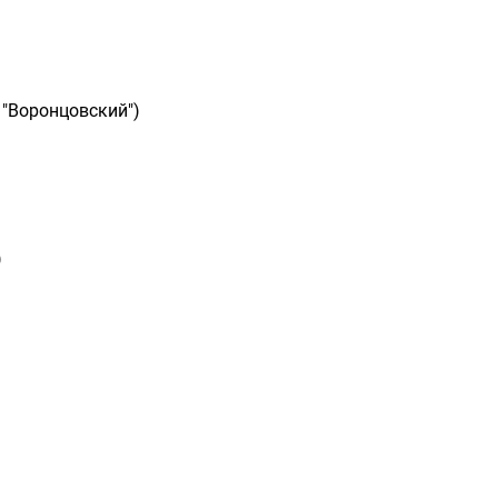
 "Воронцовский")
)