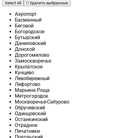
Select All
Удалить выбранные
Аэропорт
Басманный
Беговой
Богородское
Бутырский
Даниловский
Донской
Дорогомилово
Замоскворечье
Крылатское
Кунцево
Левобережный
Лефортово
Марьина Роща
Метрогородок
Москворечье-Сабурово
Обручевский
Одинцовский
Останкинский
Отрадное
Печатники
Подольский