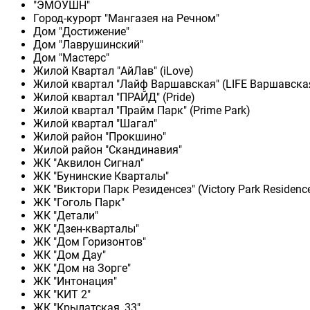
"ЭМОУШН"
Город-курорт "Мангазея на Речном"
Дом "Достижение"
Дом "Лаврушинский"
Дом "Мастерс"
Жилой Квартал "АйЛав" (iLove)
Жилой квартал "Лайф Варшавская" (LIFE Варшавска
Жилой квартал "ПРАЙД" (Pride)
Жилой квартал "Прайм Парк" (Prime Park)
Жилой квартал "Шагал"
Жилой район "Прокшино"
Жилой район "Скандинавия"
ЖК "Аквилон Сигнал"
ЖК "Бунинские Кварталы"
ЖК "Виктори Парк Резиденсез" (Victory Park Residenc
ЖК "Гоголь Парк"
ЖК "Детали"
ЖК "Дзен-кварталы"
ЖК "Дом Горизонтов"
ЖК "Дом Дау"
ЖК "Дом на Зорге"
ЖК "Интонация"
ЖК "КИТ 2"
ЖК "Крылатская, 33"