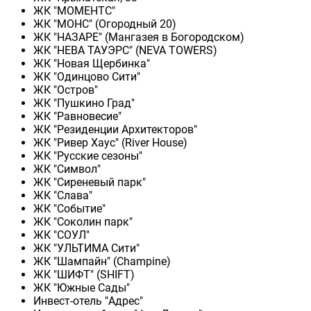
ЖК "МОМЕНТС"
ЖК "МОНС" (Огородный 20)
ЖК "НАЗАРЕ" (Мангазея в Богородском)
ЖК "НЕВА ТАУЭРС" (NEVA TOWERS)
ЖК "Новая Щербинка"
ЖК "Одинцово Сити"
ЖК "Остров"
ЖК "Пушкино Град"
ЖК "Равновесие"
ЖК "Резиденции Архитекторов"
ЖК "Ривер Хаус" (River Нouse)
ЖК "Русские сезоны"
ЖК "Символ"
ЖК "Сиреневый парк"
ЖК "Слава"
ЖК "Событие"
ЖК "Соколин парк"
ЖК "СОУЛ"
ЖК "УЛЬТИМА Сити"
ЖК "Шампайн" (Champine)
ЖК "ШИФТ" (SHIFT)
ЖК "Южные Сады"
Инвест-отель "Адрес"