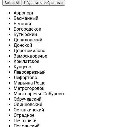
Select All
Удалить выбранные
Аэропорт
Басманный
Беговой
Богородское
Бутырский
Даниловский
Донской
Дорогомилово
Замоскворечье
Крылатское
Кунцево
Левобережный
Лефортово
Марьина Роща
Метрогородок
Москворечье-Сабурово
Обручевский
Одинцовский
Останкинский
Отрадное
Печатники
Подольский