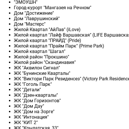
"ЭМОУШН"
Город-курорт "Мангазея на Речном"
Дом "Достижение"
Дом "Лаврушинский"
Дом "Мастерс"
Жилой Квартал "АйЛав" (iLove)
Жилой квартал "Лайф Варшавская" (LIFE Варшавска
Жилой квартал "ПРАЙД" (Pride)
Жилой квартал "Прайм Парк" (Prime Park)
Жилой квартал "Шагал"
Жилой район "Прокшино"
Жилой район "Скандинавия"
ЖК "Аквилон Сигнал"
ЖК "Бунинские Кварталы"
ЖК "Виктори Парк Резиденсез" (Victory Park Residenc
ЖК "Гоголь Парк"
ЖК "Детали"
ЖК "Дзен-кварталы"
ЖК "Дом Горизонтов"
ЖК "Дом Дау"
ЖК "Дом на Зорге"
ЖК "Интонация"
ЖК "КИТ 2"
ЖК "Крылатская, 33"