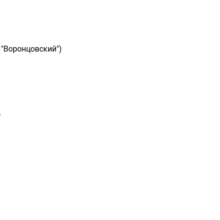
 "Воронцовский")
)