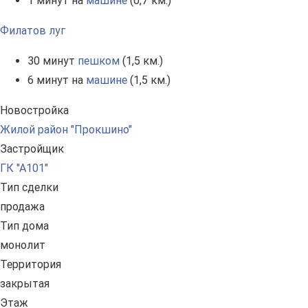
1 минут на
машине
(0,7 км.)
Филатов луг
30 минут
пешком
(1,5 км.)
6 минут на
машине
(1,5 км.)
Новостройка
Жилой район "Прокшино"
Застройщик
ГК "А101"
Тип сделки
продажа
Тип дома
монолит
Территория
закрытая
Этаж