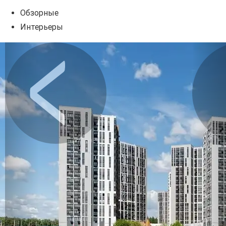
Обзорные
Интерьеры
Предыдущее
Сл