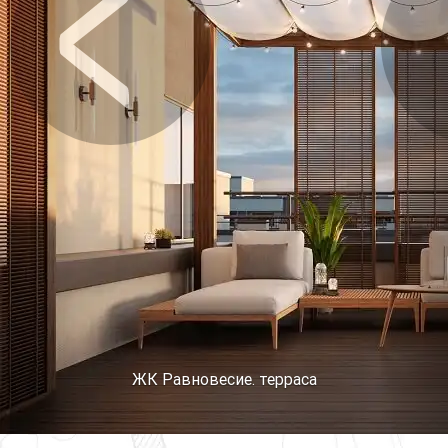
Предыдущее
Сл
ЖК Равновесие. терраса