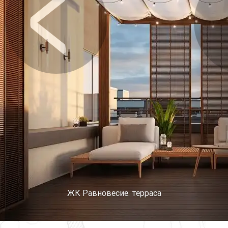
Предыдущее
Сл
ЖК Равновесие. терраса