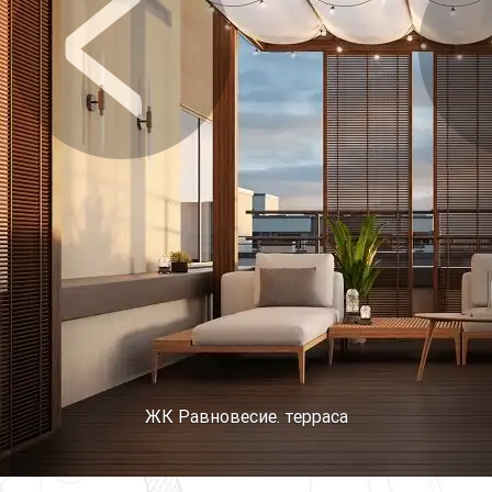
Предыдущее
Сл
ЖК Равновесие. терраса