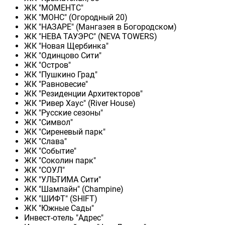
ЖК "МОМЕНТС"
ЖК "МОНС" (Огородный 20)
ЖК "НАЗАРЕ" (Мангазея в Богородском)
ЖК "НЕВА ТАУЭРС" (NEVA TOWERS)
ЖК "Новая Щербинка"
ЖК "Одинцово Сити"
ЖК "Остров"
ЖК "Пушкино Град"
ЖК "Равновесие"
ЖК "Резиденции Архитекторов"
ЖК "Ривер Хаус" (River Нouse)
ЖК "Русские сезоны"
ЖК "Символ"
ЖК "Сиреневый парк"
ЖК "Слава"
ЖК "Событие"
ЖК "Соколин парк"
ЖК "СОУЛ"
ЖК "УЛЬТИМА Сити"
ЖК "Шампайн" (Champine)
ЖК "ШИФТ" (SHIFT)
ЖК "Южные Сады"
Инвест-отель "Адрес"