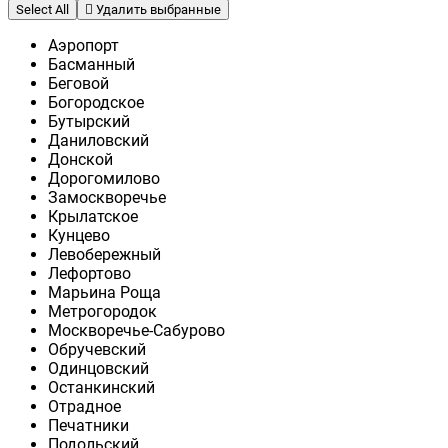
Select All
Удалить выбранные
Аэропорт
Басманный
Беговой
Богородское
Бутырский
Даниловский
Донской
Дорогомилово
Замоскворечье
Крылатское
Кунцево
Левобережный
Лефортово
Марьина Роща
Метрогородок
Москворечье-Сабурово
Обручевский
Одинцовский
Останкинский
Отрадное
Печатники
Подольский