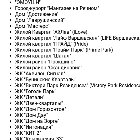
"ЭМОУШН"
Город-курорт "Мангазея на Речном"
Дом "Достижение"
Дом "Лаврушинский"
Дом "Мастерс"
Жилой Квартал "АйЛав" (iLove)
Жилой квартал "Лайф Варшавская" (LIFE Варшавска
Жилой квартал "ПРАЙД" (Pride)
Жилой квартал "Прайм Парк" (Prime Park)
Жилой квартал "Шагал"
Жилой район "Прокшино"
Жилой район "Скандинавия"
ЖК "Аквилон Сигнал"
ЖК "Бунинские Кварталы"
ЖК "Виктори Парк Резиденсез" (Victory Park Residenc
ЖК "Гоголь Парк"
ЖК "Детали"
ЖК "Дзен-кварталы"
ЖК "Дом Горизонтов"
ЖК "Дом Дау"
ЖК "Дом на Зорге"
ЖК "Интонация"
ЖК "КИТ 2"
ЖК "Крылатская, 33"