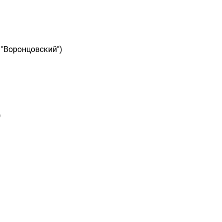
 "Воронцовский")
)