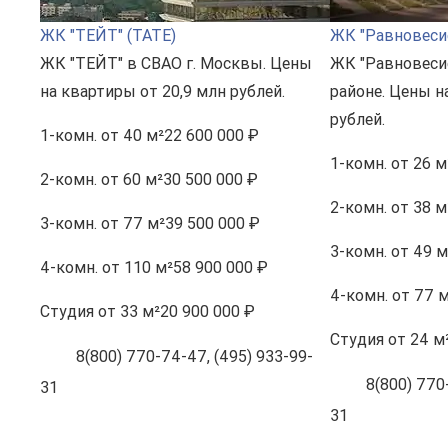
ЖК "ТЕЙТ" (TATE)
ЖК "Равновеси
ЖК "ТЕЙТ" в СВАО г. Москвы. Цены
ЖК "Равновеси
на квартиры от 20,9 млн рублей.
районе. Цены н
рублей.
1-комн.
от 40 м²
22 600 000 ₽
1-комн.
от 26 м
2-комн.
от 60 м²
30 500 000 ₽
2-комн.
от 38 м
3-комн.
от 77 м²
39 500 000 ₽
3-комн.
от 49 м
4-комн.
от 110 м²
58 900 000 ₽
4-комн.
от 77 м
Студия
от 33 м²
20 900 000 ₽
Студия
от 24 м
8(800) 770-74-47, (495) 933-99-
8(800) 770-
31
31