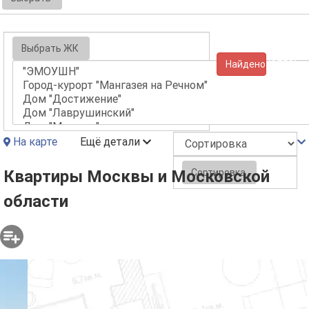
Выбрать ЖК
Найдено (9759)
На карте
Ещё детали
Сортировка
Квартиры Москвы и Московской
области