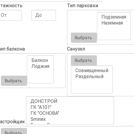
тажность
Тип парковки
Выбрать
ип балкона
Санузел
Выбрать
Выбрать
астройщик
Выбрать