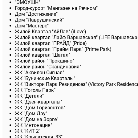
"ЭМОУШН"
Город-курорт "Мангазея на Речном"
Дом "Достижение"
Дом "Лаврушинский"
Дом "Мастерс"
Жилой Квартал "АйЛав" (iLove)
Жилой квартал "Лайф Варшавская" (LIFE Варшавска
Жилой квартал "ПРАЙД" (Pride)
Жилой квартал "Прайм Парк" (Prime Park)
Жилой квартал "Шагал"
Жилой район "Прокшино"
Жилой район "Скандинавия"
ЖК "Аквилон Сигнал"
ЖК "Бунинские Кварталы"
ЖК "Виктори Парк Резиденсез" (Victory Park Residenc
ЖК "Гоголь Парк"
ЖК "Детали"
ЖК "Дзен-кварталы"
ЖК "Дом Горизонтов"
ЖК "Дом Дау"
ЖК "Дом на Зорге"
ЖК "Интонация"
ЖК "КИТ 2"
ЖК "Крылатская, 33"