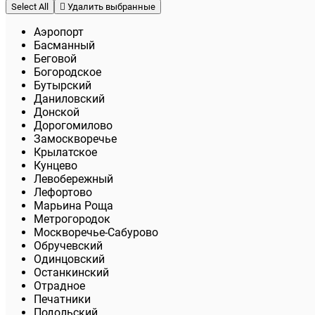
Select All
Удалить выбранные
Аэропорт
Басманный
Беговой
Богородское
Бутырский
Даниловский
Донской
Дорогомилово
Замоскворечье
Крылатское
Кунцево
Левобережный
Лефортово
Марьина Роща
Метрогородок
Москворечье-Сабурово
Обручевский
Одинцовский
Останкинский
Отрадное
Печатники
Подольский