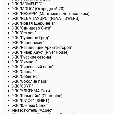
ЖК "МОМЕНТС"
ЖК "МОНС" (Огородный 20)
ЖК "НАЗАРЕ" (Мангазея в Богородском)
ЖК "НЕВА ТАУЭРС" (NEVA TOWERS)
ЖК "Новая Щербинка"
ЖК "Одинцово Сити"
ЖК "Остров"
ЖК "Пушкино Град"
ЖК "Равновесие"
ЖК "Резиденции Архитекторов"
ЖК "Ривер Хаус" (River Нouse)
ЖК "Русские сезоны"
ЖК "Символ"
ЖК "Сиреневый парк"
ЖК "Слава"
ЖК "Событие"
ЖК "Соколин парк"
ЖК "СОУЛ"
ЖК "УЛЬТИМА Сити"
ЖК "Шампайн" (Champine)
ЖК "ШИФТ" (SHIFT)
ЖК "Южные Сады"
Инвест-отель "Адрес"