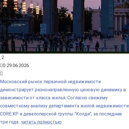
2
0
29.06.2026
Московский рынок первичной недвижимости
демонстрирует разнонаправленную ценовую динамику в
зависимости от класса жилья. Согласно свежему
совместному анализу департамента жилой недвижимости
CORE.XP и девелоперской группы "Колди", за последние
три года...
читать полностью