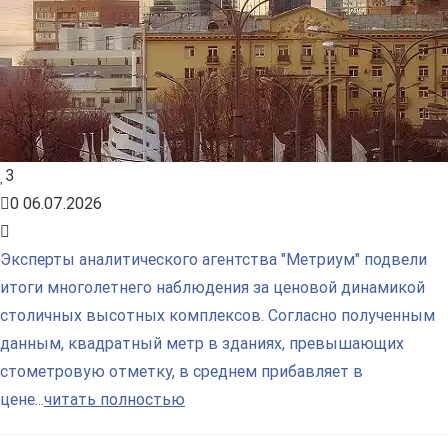
3
0
06.07.2026
Эксперты аналитического агентства "Метриум" подвели
итоги многолетнего наблюдения за ценовой динамикой
столичных высотных комплексов. Согласно полученным
данным, квадратный метр в зданиях, превышающих
стометровую отметку, в среднем прибавляет в
цене...
читать полностью