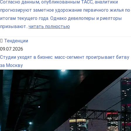
Согласно данным, опубликованным ТАСС, аналитики
прогнозируют заметное удорожание первичного жилья по
итогам текущего года. Однако девелоперы и риелторы
призывают...
читать полностью
Тенденции
09.07.2026
Студии уходят в бизнес: масс-сегмент проигрывает битву
за Москву