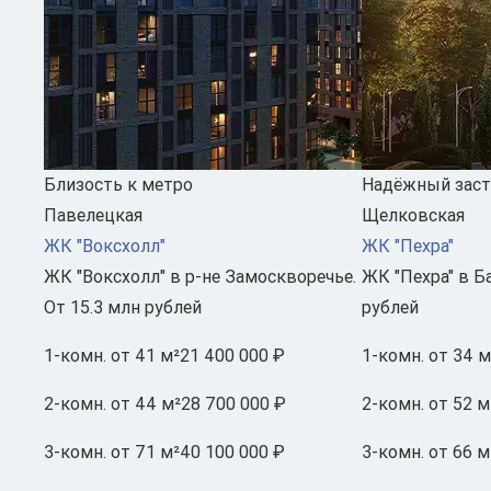
Близость к метро
Надёжный зас
Павелецкая
Щелковская
ЖК "Воксхолл"
ЖК "Пехра"
ЖК "Воксхолл" в р-не Замоскворечье.
ЖК "Пехра" в Б
От 15.3 млн рублей
рублей
1-комн.
от 41 м²
21 400 000 ₽
1-комн.
от 34 м
2-комн.
от 44 м²
28 700 000 ₽
2-комн.
от 52 м
3-комн.
от 71 м²
40 100 000 ₽
3-комн.
от 66 м