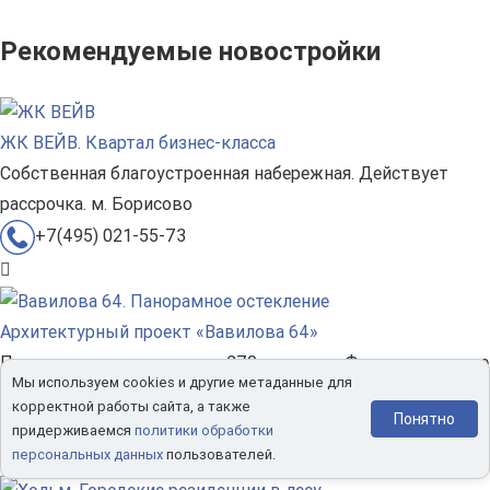
Рекомендуемые новостройки
ЖК ВЕЙВ. Квартал бизнес-класса
Собственная благоустроенная набережная. Действует
рассрочка. м. Борисово
+7(495) 021-55-73
Архитектурный проект «Вавилова 64»
Панорамное остекление на 270 градусов. Функциональные
Мы используем cookies и другие метаданные для
планировки. 5 минут пешком до метро
корректной работы сайта, а также
Понятно
+7(495) 129-45-95
придерживаемся
политики обработки
персональных данных
пользователей.