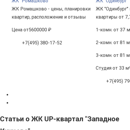
ЖК "Ромашково"
ЖК "Одинбург"
ЖК Ромашково - цены, планировки
ЖК "Одинбург" 
квартир, расположение и отзывы
квартиры от 7,
Цена
от
5600000 ₽
1-комн.
от 37 м
2-комн.
от 81 м
+7(495) 380-17-52
3-комн.
от 81 м
Студия
от 33 м
+7(495) 79
Статьи о ЖК UP-квартал "Западное