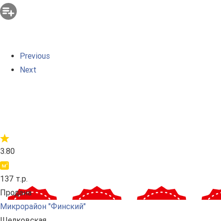
Previous
Next
3.80
137 т.р.
Продана
Микрорайон "Финский"
Щелковская