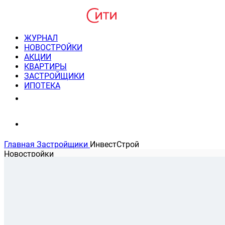
ЖУРНАЛ
НОВОСТРОЙКИ
АКЦИИ
КВАРТИРЫ
ЗАСТРОЙЩИКИ
ИПОТЕКА
8(495) 220-3043
Консультация пн-пт 9-21
Главная
Застройщики
ИнвестСтрой
Новостройки
Акции
На карте
Банковские программы
Застройщик ИнвестСтрой