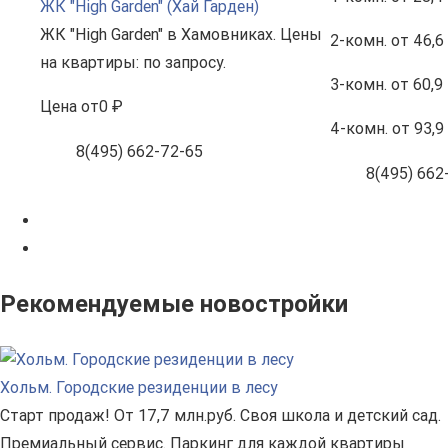
ЖК "High Garden" (Хай Гарден)
ЖК "High Garden" в Хамовниках. Цены
2-комн.
от 46,6
на квартиры: по запросу.
3-комн.
от 60,9
Цена
от
0 ₽
4-комн.
от 93,9
8(495) 662-72-65
8(495) 662
Рекомендуемые новостройки
Хольм. Городские резиденции в лесу
Старт продаж! От 17,7 млн.руб. Своя школа и детский сад.
Премиальный сервис. Паркинг для каждой квартиры