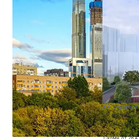
ЖК "Отрадный"
ЖК "Отрадный"
квартиры от 6,
1-комн.
от 28,4