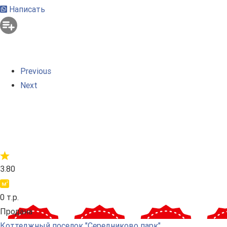
Написать
Previous
Next
3.80
0 т.р.
Продана
Коттеджный поселок "Середниково парк"