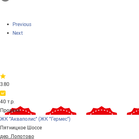
Previous
Next
3.80
40 т.р.
Продана
ЖК "Акваполис" (ЖК "Гермес")
Пятницкое Шоссе
дер. Лопотово