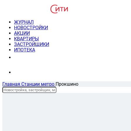
ЖУРНАЛ
НОВОСТРОЙКИ
АКЦИИ
КВАРТИРЫ
ЗАСТРОЙЩИКИ
ИПОТЕКА
8(495) 220-3043
Консультация пн-пт 9-21
Главная
Станции метро
Прокшино
Новостройки у метро Прокшино
Списком
На карте