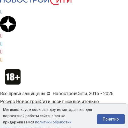
Все права защищены © НовостройСити, 2015 - 2026.
Ресурс НовостройСити носит исключительно
информационный характер и не является публичной
Мы используем cookies и другие метаданные для
корректной работы сайта, а также
офертой.
Пользовательское соглашение.
Понятно
придерживаемся
политики обработки
Мы используем cookies и другие метаданные для