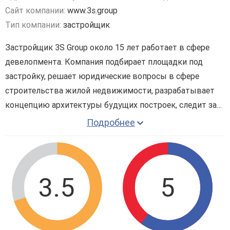
Сайт компании:
www.3s.group
Тип компании:
застройщик
Застройщик 3S Group около 15 лет работает в сфере
девелопмента. Компания подбирает площадки под
застройку, решает юридические вопросы в сфере
строительства жилой недвижимости, разрабатывает
концепцию архитектуры будущих построек, следит за
ходом строительства, а на финальном этапе занимается
Подробнее
продажами.
«3S Group» позиционирует себя как застройщик,
который выбирает максимально удобные районы для
возведения новостроек – с хорошей транспортной
3.5
5
доступностью, развитой инфраструктурой и
отсутствием других крупных строек рядом.
На данный момент компания занимается