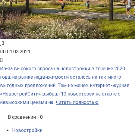
3
0
01.03.2021
Из-за высокого спроса на новостройки в течение 2020
года, на рынке недвижимости осталось не так много
выгодных предложений. Тем не менее, интернет-журнал
«НовостройСити» выбрал 10 новостроек на старте с
невысокими ценами на...
читать полностью
В сравнении -
0
Новостройки