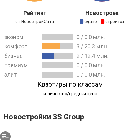
строительством:
Рейтинг
Новостроек
-
ЖК «Талисман на Дмитровском»
класса комфорт-
от НовостройСити
сдано
строится
плюс у метро Верхние Лихоборы (срок сдачи IV квартал
2020 года);
эконом
0
/
0.0
млн.
-
ЖК «Талисман на Водном»
, расположенный у метро
комфорт
3
/
20.3
млн.
Водный стадион, застройщик планирует сдать в III
бизнес
2
/
12.4
млн.
квартале 2021 года.
премиум
0
/
0.0
млн.
- Также в проекте у компании находится
ЖК «Талисман
элит
0
/
0.0
млн.
на Рокоссовского»
.
Квартиры по классам
Также, можно посмотреть
все новостройки от 3S Group
.
количество/средняя цена
Новостройки 3S Group