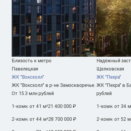
Близость к метро
Надёжный зас
Павелецкая
Щелковская
ЖК "Воксхолл"
ЖК "Пехра"
ЖК "Воксхолл" в р-не Замоскворечье.
ЖК "Пехра" в Б
От 15.3 млн рублей
рублей
1-комн.
от 41 м²
21 400 000 ₽
1-комн.
от 34 м
2-комн.
от 44 м²
28 700 000 ₽
2-комн.
от 52 м