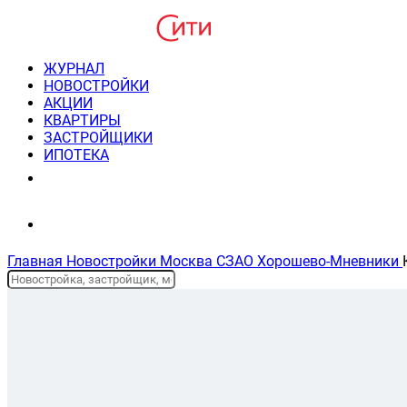
ЖУРНАЛ
НОВОСТРОЙКИ
АКЦИИ
КВАРТИРЫ
ЗАСТРОЙЩИКИ
ИПОТЕКА
8(495) 220-3043
Консультация пн-пт 9-21
Главная
Новостройки
Москва
СЗАО
Хорошево-Мневники
Планировки и цены
На карте
Описание жк
Отзывы
Новостройки Москвы