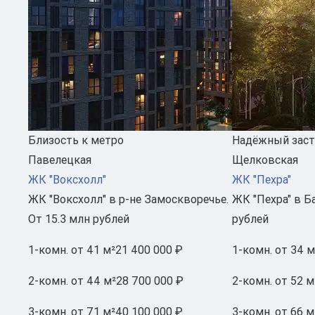
Близость к метро
Надёжный зас
Павелецкая
Щелковская
ЖК "Воксхолл"
ЖК "Пехра"
ЖК "Воксхолл" в р-не Замоскворечье.
ЖК "Пехра" в Б
От 15.3 млн рублей
рублей
1-комн.
от 41 м²
21 400 000 ₽
1-комн.
от 34 м
2-комн.
от 44 м²
28 700 000 ₽
2-комн.
от 52 м
3-комн.
от 71 м²
40 100 000 ₽
3-комн.
от 66 м