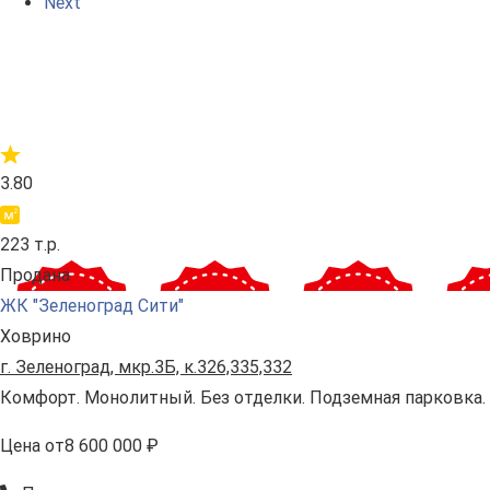
Next
3.80
223 т.р.
Продана
ЖК "Зеленоград Сити"
Ховрино
г. Зеленоград, мкр.3Б, к.326,335,332
Комфорт. Монолитный. Без отделки. Подземная парковка.
Цена
от
8 600 000 ₽