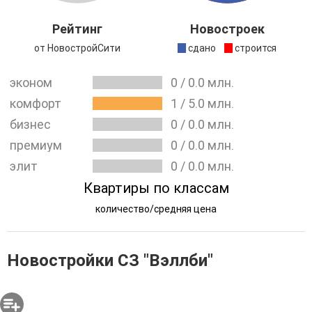
от Сбербанка, в котором также будут открываться и
Рейтинг
Новостроек
эскроу-счета.
от НовостройСити
сдано
строится
эконом
0
/
0.0
млн.
комфорт
1
/
5.0
млн.
бизнес
0
/
0.0
млн.
премиум
0
/
0.0
млн.
элит
0
/
0.0
млн.
Квартиры по классам
количество/средняя цена
Новостройки СЗ "Вэллби"