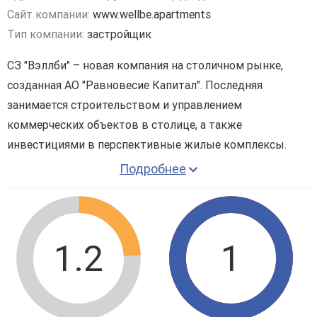
Сайт компании:
www.wellbe.apartments
Тип компании:
застройщик
СЗ "Вэллби" – новая компания на столичном рынке,
созданная АО "Равновесие Капитал". Последняя
занимается строительством и управлением
коммерческих объектов в столице, а также
инвестициями в перспективные жилые комплексы.
Подробнее
Застройщик участвует в реализации разнообразных
проектов на территории России.
1.2
1
Компания планирует возвести современный и
технологичный апарт-комплекс в Москве, г.
Зеленограде –
ЖК Wellbe
. На строительство данного
жилого комплекса компания "Вэллби" получила кредит