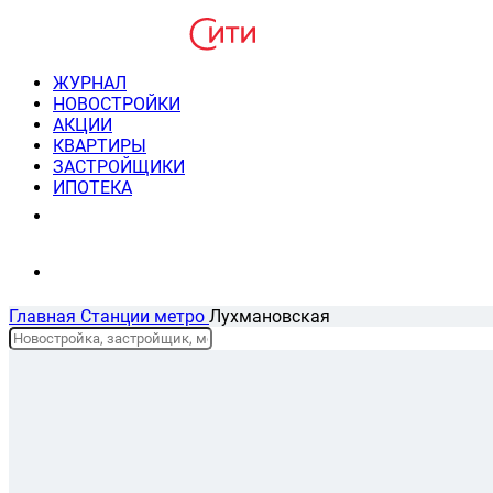
ЖУРНАЛ
НОВОСТРОЙКИ
АКЦИИ
КВАРТИРЫ
ЗАСТРОЙЩИКИ
ИПОТЕКА
8(495) 220-3043
Консультация пн-пт 9-21
Главная
Станции метро
Лухмановская
Новостройки у метро Лухмановская
Списком
На карте