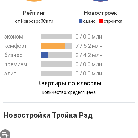
разных стадиях от строительства до продаж. На
данный момент можно купить квартиру в
ЖК
Рейтинг
Новостроек
"Новотомилино"
.
от НовостройСити
сдано
строится
Также, можно посмотреть
все новостройки от Тройка
эконом
0
/
0.0
млн.
Рэд
.
комфорт
7
/
5.2
млн.
бизнес
2
/
4.2
млн.
премиум
0
/
0.0
млн.
элит
0
/
0.0
млн.
Квартиры по классам
количество/средняя цена
Новостройки Тройка Рэд