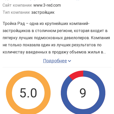
Сайт компании:
www.3-red.com
Тип компании:
застройщик
Тройка Рэд – одна из крупнейших компаний-
застройщиков в столичном регионе, которая входит в
пятерку лучших подмосковных девелоперов. Компания
не только показала один из лучших результатов по
количеству введенных в продажу объемов жилья в
2020 году, но и стала первой в рейтинге надежных
Подробнее
застройщиков по версии Национального объединения
застройщиков жилья. При возведении своих жилых
комплексов Тройка Рэд придерживается стандарта «I
LIKE», который предполагает комплексное создание и
5.0
9
освоение новой жилой территории. Сейчас компания
занимается реализацией более 1 млн. квадратных
метров жилой недвижимости – проекты находятся на