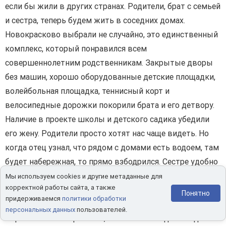
если бы жили в других странах. Родители, брат с семьей
и сестра, теперь будем жить в соседних домах.
Новокрасково выбрали не случайно, это единственный
комплекс, который понравился всем
совершеннолетним родственникам. Закрытые дворы
без машин, хорошо оборудованные детские площадки,
волейбольная площадка, теннисный корт и
велосипедные дорожки покорили брата и его детвору.
Наличие в проекте школы и детского садика убедили
его жену. Родители просто хотят нас чаще видеть. Но
когда отец узнал, что рядом с домами есть водоем, там
будет набережная, то прямо взбодрился. Сестре удобно
на электричке добираться до Москвы. 35 минут до
Мы используем cookies и другие метаданные для
корректной работы сайта, а также
Казанского вокзала. На автобусах дольше, конечно, но
Понятно
придерживаемся
политики обработки
зато на разные станции метро ходят: Жулебино,
персональных данных
пользователей.
Лермонтовский проспект, Котельники. Ждем когда