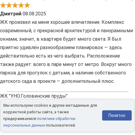
Дмитрий
08.08.2025
ЖК произвел на меня хорошее впечатление. Комплекс
современный, с прекрасной архитектурой и панорамными
окнами, значит, в квартире будет много света. Я был
приятно удивлён разнообразием планировок — здесь
действительно есть из чего выбрать. Расположение
также радует: всего в паре минут от метро. Вокруг много
парков для прогулок с детьми, а наличие собственного
детского сада в проекте — дополнительный плюс.
ЖК "УНО.Головинские пруды"
Мы используем cookies и другие метаданные для
Егор
07.08.2025
корректной работы сайта, а также
Понятно
придерживаемся
политики обработки
Сейчас уже мало свободных квартир осталось, а когда мы
персональных данных
пользователей.
покупали выбор был от и до. Самое приятное, что здесь