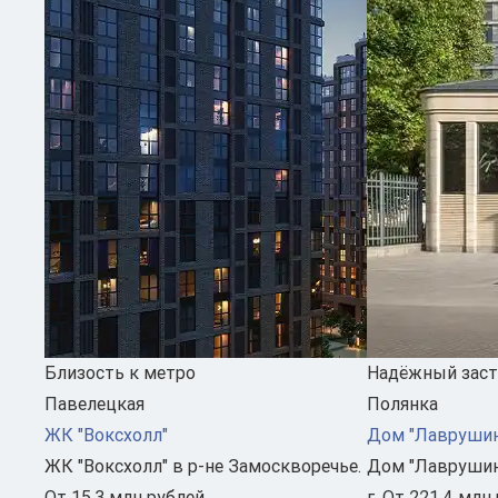
Близость к метро
Надёжный зас
Павелецкая
Полянка
ЖК "Воксхолл"
Дом "Лаврушин
ЖК "Воксхолл" в р-не Замоскворечье.
Дом "Лаврушин
От 15.3 млн рублей
г. От 221.4 млн