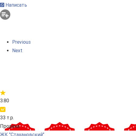
Написать
Previous
Next
3.80
33 т.р.
Продана
ЖК "Стахановский"