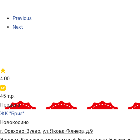
Previous
Next
4.00
45 т.р.
Продана
ЖК "Бриз"
Новокосино
г. Орехово-Зуево, ул. Якова-Флиера, д.9
Эконом. Кирпично-монолитный. Без отделки. Наземная