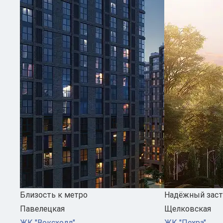
Близость к метро
Надёжный зас
Павелецкая
Щелковская
ЖК "Воксхолл"
ЖК "Пехра"