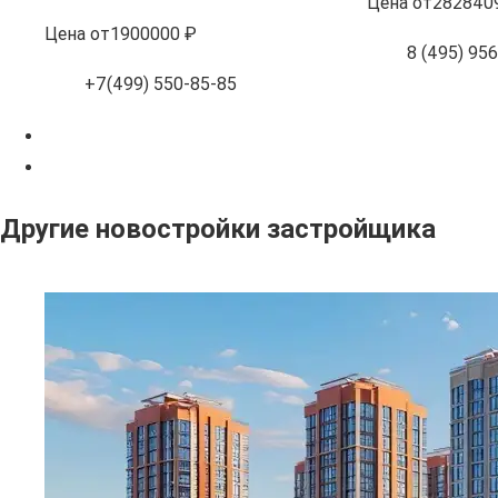
Цена
от
282840
Цена
от
1900000 ₽
8 (495) 95
+7(499) 550-85-85
Другие новостройки застройщика