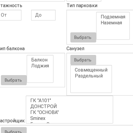
тажность
Тип парковки
Выбрать
ип балкона
Санузел
Выбрать
Выбрать
астройщик
Выбрать