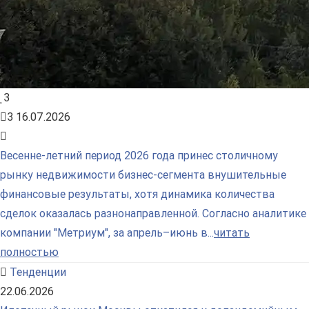
3
3
16.07.2026
Весенне-летний период 2026 года принес столичному
рынку недвижимости бизнес-сегмента внушительные
финансовые результаты, хотя динамика количества
сделок оказалась разнонаправленной. Согласно аналитике
компании "Метриум", за апрель–июнь в...
читать
полностью
Тенденции
22.06.2026