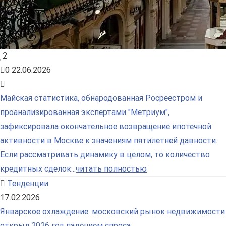
2
0
22.06.2026
Майская статистика, обнародованная Росреестром и
проанализированная экспертами "Метриум",
зафиксировала окончательное возвращение ипотечной
активности в Москве к значениям пятилетней давности.
Если рассматривать динамику в целом, то количество
кредитных сделок...
читать полностью
Тенденции
17.02.2026
Январское охлаждение: московский рынок недвижимости
открыл 2026 год падением спроса