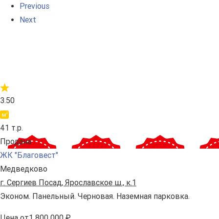
Previous
Next
3.50
41 т.р.
Продана
ЖК "Благовест"
Медведково
г. Сергиев Посад, Ярославское ш., к.1
Эконом. Панельный. Черновая. Наземная парковка.
Цена
от
1 800 000 ₽