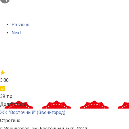
Previous
Next
3.80
39 т.р.
Долгострой
ЖК "Восточный" (Звенигород)
Строгино
г. Звенигород, р-н Восточный, мкр. №2,3,