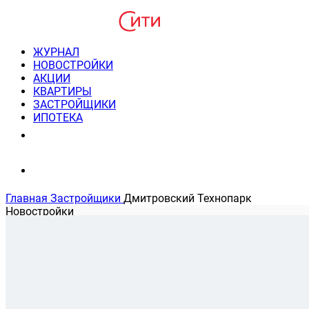
ЖУРНАЛ
НОВОСТРОЙКИ
АКЦИИ
КВАРТИРЫ
ЗАСТРОЙЩИКИ
ИПОТЕКА
8(495) 220-3043
Консультация пн-пт 9-21
Главная
Застройщики
Дмитровский Технопарк
Новостройки
На карте
Банковские программы
Застройщик Дмитровский Те