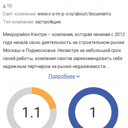
д.15
Сайт компании:
www.s-a-m-p-o.ru/about/documents
Тип компании:
застройщик
Микрорайон Кантри – компания, которая начиная с 2012
года начала свою деятельность на строительном рынке
Москвы и Подмосковья. Несмотря на небольшой срок
своей работы, компания смогла зарекомендовать себя
надежным партнером на рынке недвижимости.
На сегодняшний день компания реализует свой первый
Подробнее
объект в сфере малоэтажного жилого строительства.
использование в процессе работы современных
Застройка занимает участок общей площадью около
технологий и материалов;
2
100 000 м
.
сотрудничество с крупными зарубежными
К определенным плюсам компании можно отнести:
1.1
1
строительными организациями;
аккредитации строящихся объектов, что
позволяет приобретать недвижимость в