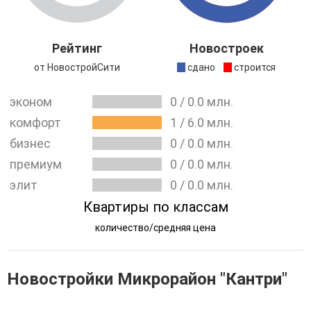
привлечением кредитных средств.
Объект
ЖК "Sampo"
сдан.
Рейтинг
Новостроек
от НовостройСити
сдано
строится
эконом
0
/
0.0
млн.
комфорт
1
/
6.0
млн.
бизнес
0
/
0.0
млн.
премиум
0
/
0.0
млн.
элит
0
/
0.0
млн.
Квартиры по классам
количество/средняя цена
Новостройки Микрорайон "Кантри"