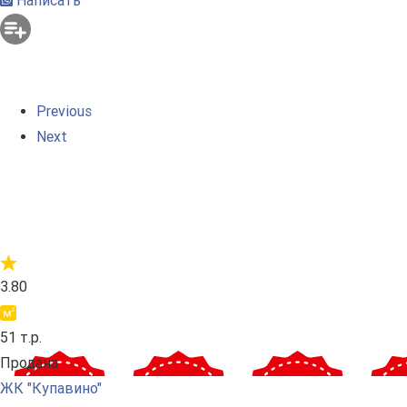
Написать
Previous
Next
3.80
51 т.р.
Продана
ЖК "Купавино"