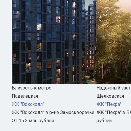
Близость к метро
Надёжный зас
Павелецкая
Щелковская
ЖК "Воксхолл"
ЖК "Пехра"
ЖК "Воксхолл" в р-не Замоскворечье.
ЖК "Пехра" в Б
От 15.3 млн рублей
рублей