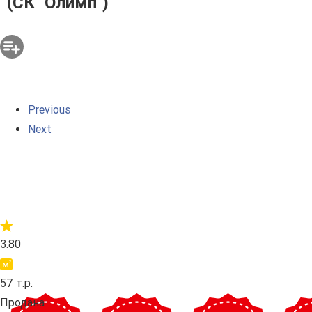
(СК "Олимп")
Previous
Next
3.80
57 т.р.
Продана