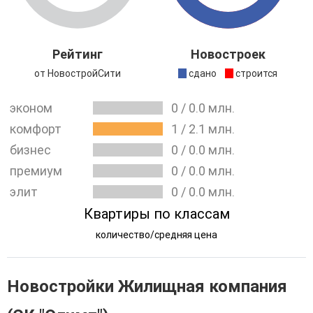
«Калейдоскоп»
. Строение возведено по монолитной
технологии. Помимо возведения объекта компания
занимается благоустройством и облагораживанием
Рейтинг
Новостроек
территории расположенной вблизи комплекса.
от НовостройСити
сдано
строится
эконом
0
/
0.0
млн.
комфорт
1
/
2.1
млн.
бизнес
0
/
0.0
млн.
премиум
0
/
0.0
млн.
элит
0
/
0.0
млн.
Квартиры по классам
количество/средняя цена
Новостройки Жилищная компания