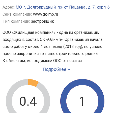
Адрес:
МО, г. Долгопрудный, пр-кт Пацаева , д. 7, корп. 6
Сайт компании:
www.gk-mo.ru
Тип компании:
застройщик
ООО «Жилищная компания» - одна из организаций,
входящих в состав СК «Олимп». Организация начала
свою работу около 4 лет назад (2013 год), но успело
прочно закрепиться в нише строительного рынка.
К объектам, возводимым ООО относятся
многоэтажные комплексы, большинство из которых
Подробнее
находятся в сегменте элит класса. Помимо этого
компания специализируется на возведении загородных
домов и проводит реконструкционные работы
административных объектов.
0.4
1
Одним из самых заметных проектов Жилищной
компании можно с уверенностью назвать
ЖК