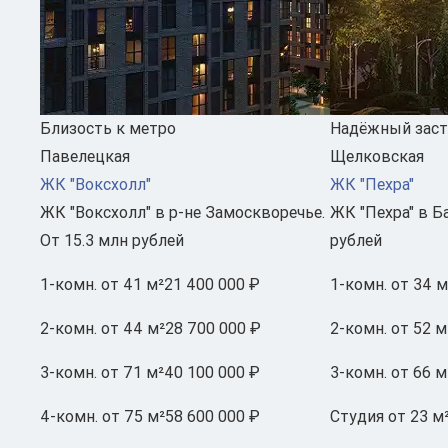
Близость к метро
Надёжный зас
Павелецкая
Щелковская
ЖК "Воксхолл"
ЖК "Пехра"
ЖК "Воксхолл" в р-не Замоскворечье.
ЖК "Пехра" в Б
От 15.3 млн рублей
рублей
1-комн.
от 41 м²
21 400 000 ₽
1-комн.
от 34 м
2-комн.
от 44 м²
28 700 000 ₽
2-комн.
от 52 м
3-комн.
от 71 м²
40 100 000 ₽
3-комн.
от 66 м
4-комн.
от 75 м²
58 600 000 ₽
Студия
от 23 м