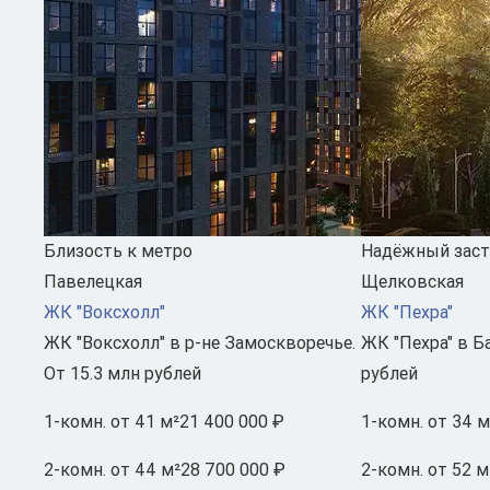
Близость к метро
Надёжный зас
Павелецкая
Щелковская
ЖК "Воксхолл"
ЖК "Пехра"
ЖК "Воксхолл" в р-не Замоскворечье.
ЖК "Пехра" в Б
От 15.3 млн рублей
рублей
1-комн.
от 41 м²
21 400 000 ₽
1-комн.
от 34 м
2-комн.
от 44 м²
28 700 000 ₽
2-комн.
от 52 м