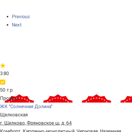
Previous
Next
3.80
50 т.р.
Продана
ЖК "Солнечная Долина"
Щелковская
г. Щелково, Фряновское ш, д. 64
Комфорт. Кирпично-монолитный. Черновая. Наземная