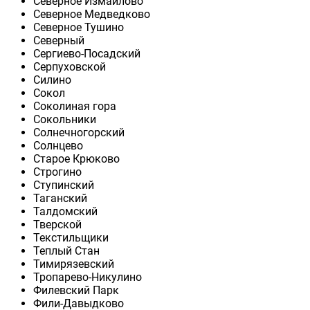
Северное Измайлово
Северное Медведково
Северное Тушино
Северный
Сергиево-Посадский
Серпуховской
Силино
Сокол
Соколиная гора
Сокольники
Солнечногорский
Солнцево
Старое Крюково
Строгино
Ступинский
Таганский
Талдомский
Тверской
Текстильщики
Теплый Стан
Тимирязевский
Тропарево-Никулино
Филевский Парк
Фили-Давыдково