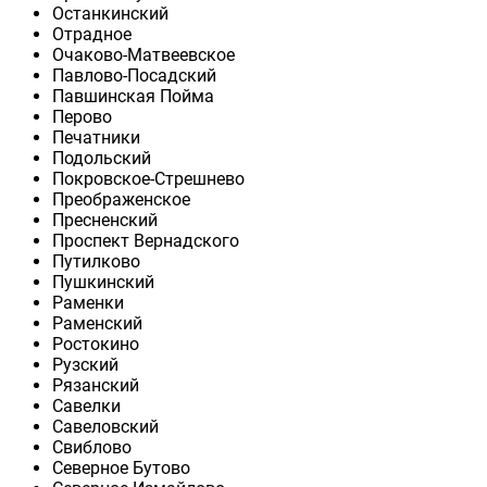
Останкинский
Отрадное
Очаково-Матвеевское
Павлово-Посадский
Павшинская Пойма
Перово
Печатники
Подольский
Покровское-Стрешнево
Преображенское
Пресненский
Проспект Вернадского
Путилково
Пушкинский
Раменки
Раменский
Ростокино
Рузский
Рязанский
Савелки
Савеловский
Свиблово
Северное Бутово