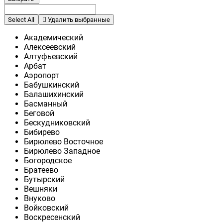
Select All
Удалить выбранные
Академический
Алексеевский
Алтуфьевский
Арбат
Аэропорт
Бабушкинский
Балашихинский
Басманный
Беговой
Бескудниковский
Бибирево
Бирюлево Восточное
Бирюлево Западное
Богородское
Братеево
Бутырский
Вешняки
Внуково
Войковский
Воскресенский