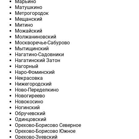
Марьино
Матушкино
Метрогородок
Мещанский
Митино
Можайский
Молжаниновский
Москворечье-Сабурово
Мытищинский
Нагатино-Садовники
Нагатинский Затон
Нагорный
Наро-Фоминский
Некрасовка
Нижегородский
Ново-Переделкино
Новогиреево
Новокосино
Ногинский
Обручевский
Одинцовский
Орехово-Борисово Северное
Орехово-Борисово Южное
Орехово-Зуевский