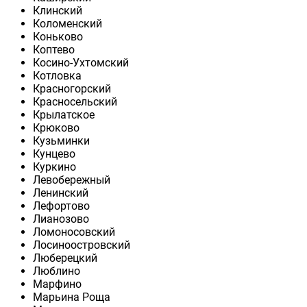
Клинский
Коломенский
Коньково
Коптево
Косино-Ухтомский
Котловка
Красногорский
Красносельский
Крылатское
Крюково
Кузьминки
Кунцево
Куркино
Левобережный
Ленинский
Лефортово
Лианозово
Ломоносовский
Лосиноостровский
Люберецкий
Люблино
Марфино
Марьина Роща