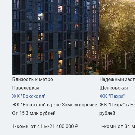
Близость к метро
Надёжный зас
Павелецкая
Щелковская
ЖК "Воксхолл"
ЖК "Пехра"
ЖК "Воксхолл" в р-не Замоскворечье.
ЖК "Пехра" в Б
От 15.3 млн рублей
рублей
1-комн.
от 41 м²
21 400 000 ₽
1-комн.
от 34 м