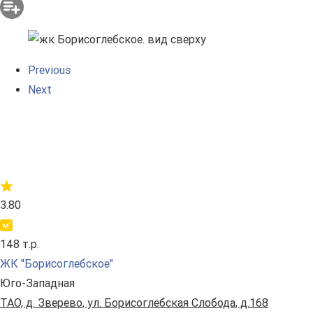
Previous
Next
3.80
148 т.р.
ЖК "Борисоглебское"
Юго-Западная
ТАО, д. Зверево, ул. Борисоглебская Слобода, д.168