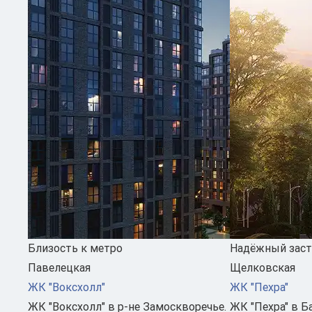
Близость к метро
Надёжный зас
Павелецкая
Щелковская
ЖК "Воксхолл"
ЖК "Пехра"
ЖК "Воксхолл" в р-не Замоскворечье.
ЖК "Пехра" в Б