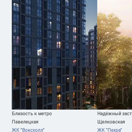
Близость к метро
Надёжный зас
Павелецкая
Щелковская
ЖК "Воксхолл"
ЖК "Пехра"