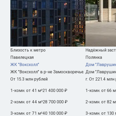
Близость к метро
Надёжный зас
Павелецкая
Полянка
ЖК "Воксхолл"
Дом "Лаврушин
ЖК "Воксхолл" в р-не Замоскворечье.
Дом "Лаврушин
От 15.3 млн рублей
г. От 221.4 млн
1-комн.
от 41 м²
21 400 000 ₽
1-комн.
от 66 м
2-комн.
от 44 м²
28 700 000 ₽
2-комн.
от 82 м
3-комн.
от 71 м²
40 100 000 ₽
3-комн.
от 130 