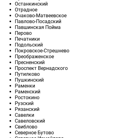
Останкинский
Отрадное
Очаково-Матвеевское
Павлово-Посадский
Павшинская Пойма
Перово
Печатники
Подольский
Покровское-Стрешнево
Преображенское
Пресненский
Проспект Вернадского
Путилково
Пушкинский
Раменки
Раменский
Ростокино
Рузский
Рязанский
Савелки
Савеловский
Свиблово
Северное Бутово