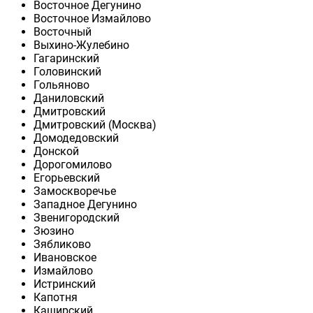
Восточное Дегунино
Восточное Измайлово
Восточный
Выхино-Жулебино
Гагаринский
Головинский
Гольяново
Даниловский
Дмитровский
Дмитровский (Москва)
Домодедовский
Донской
Дорогомилово
Егорьевский
Замоскворечье
Западное Дегунино
Звенигородский
Зюзино
Зябликово
Ивановское
Измайлово
Истринский
Капотня
Каширский