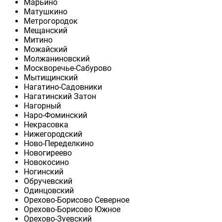
Марьино
Матушкино
Метрогородок
Мещанский
Митино
Можайский
Молжаниновский
Москворечье-Сабурово
Мытищинский
Нагатино-Садовники
Нагатинский Затон
Нагорный
Наро-Фоминский
Некрасовка
Нижегородский
Ново-Переделкино
Новогиреево
Новокосино
Ногинский
Обручевский
Одинцовский
Орехово-Борисово Северное
Орехово-Борисово Южное
Орехово-Зуевский