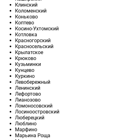
Клинский
Коломенский
Коньково
Коптево
Косино-Ухтомский
Котловка
Красногорский
Красносельский
Крылатское
Крюково
Кузьминки
Кунцево
Куркино
Левобережный
Ленинский
Лефортово
Лианозово
Ломоносовский
Лосиноостровский
Люберецкий
Люблино
Марфино
Марьина Роща