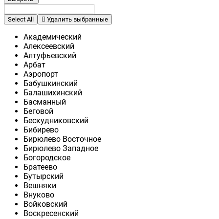
Select All
Удалить выбранные
Академический
Алексеевский
Алтуфьевский
Арбат
Аэропорт
Бабушкинский
Балашихинский
Басманный
Беговой
Бескудниковский
Бибирево
Бирюлево Восточное
Бирюлево Западное
Богородское
Братеево
Бутырский
Вешняки
Внуково
Войковский
Воскресенский