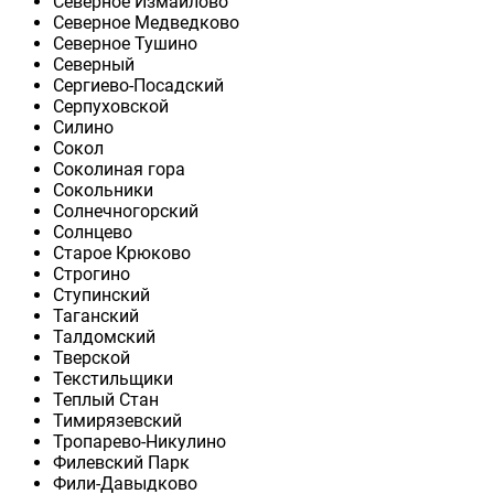
Северное Измайлово
Северное Медведково
Северное Тушино
Северный
Сергиево-Посадский
Серпуховской
Силино
Сокол
Соколиная гора
Сокольники
Солнечногорский
Солнцево
Старое Крюково
Строгино
Ступинский
Таганский
Талдомский
Тверской
Текстильщики
Теплый Стан
Тимирязевский
Тропарево-Никулино
Филевский Парк
Фили-Давыдково