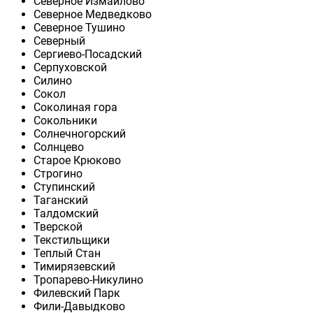
Северное Измайлово
Северное Медведково
Северное Тушино
Северный
Сергиево-Посадский
Серпуховской
Силино
Сокол
Соколиная гора
Сокольники
Солнечногорский
Солнцево
Старое Крюково
Строгино
Ступинский
Таганский
Талдомский
Тверской
Текстильщики
Теплый Стан
Тимирязевский
Тропарево-Никулино
Филевский Парк
Фили-Давыдково