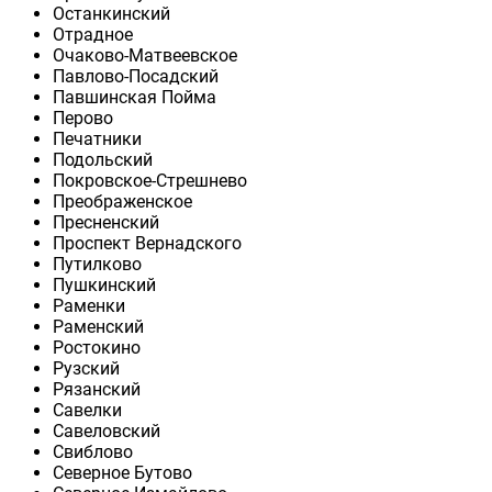
Останкинский
Отрадное
Очаково-Матвеевское
Павлово-Посадский
Павшинская Пойма
Перово
Печатники
Подольский
Покровское-Стрешнево
Преображенское
Пресненский
Проспект Вернадского
Путилково
Пушкинский
Раменки
Раменский
Ростокино
Рузский
Рязанский
Савелки
Савеловский
Свиблово
Северное Бутово