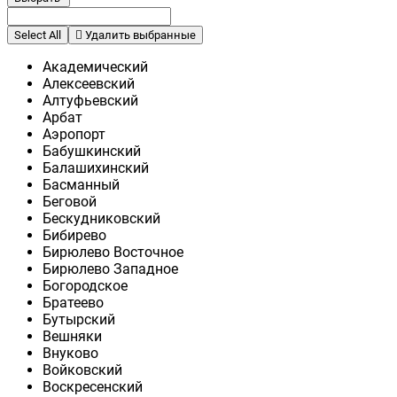
Select All
Удалить выбранные
Академический
Алексеевский
Алтуфьевский
Арбат
Аэропорт
Бабушкинский
Балашихинский
Басманный
Беговой
Бескудниковский
Бибирево
Бирюлево Восточное
Бирюлево Западное
Богородское
Братеево
Бутырский
Вешняки
Внуково
Войковский
Воскресенский