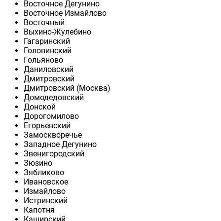
Восточное Дегунино
Восточное Измайлово
Восточный
Выхино-Жулебино
Гагаринский
Головинский
Гольяново
Даниловский
Дмитровский
Дмитровский (Москва)
Домодедовский
Донской
Дорогомилово
Егорьевский
Замоскворечье
Западное Дегунино
Звенигородский
Зюзино
Зябликово
Ивановское
Измайлово
Истринский
Капотня
Каширский