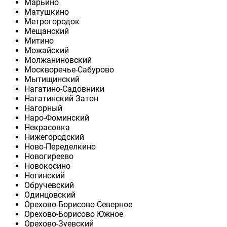
Марьино
Матушкино
Метрогородок
Мещанский
Митино
Можайский
Молжаниновский
Москворечье-Сабурово
Мытищинский
Нагатино-Садовники
Нагатинский Затон
Нагорный
Наро-Фоминский
Некрасовка
Нижегородский
Ново-Переделкино
Новогиреево
Новокосино
Ногинский
Обручевский
Одинцовский
Орехово-Борисово Северное
Орехово-Борисово Южное
Орехово-Зуевский