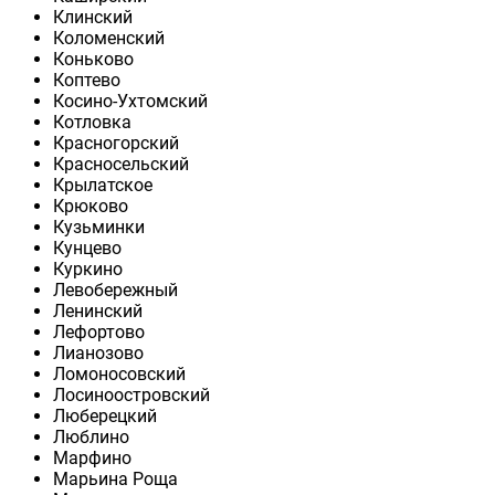
Клинский
Коломенский
Коньково
Коптево
Косино-Ухтомский
Котловка
Красногорский
Красносельский
Крылатское
Крюково
Кузьминки
Кунцево
Куркино
Левобережный
Ленинский
Лефортово
Лианозово
Ломоносовский
Лосиноостровский
Люберецкий
Люблино
Марфино
Марьина Роща