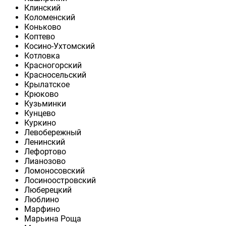
Клинский
Коломенский
Коньково
Коптево
Косино-Ухтомский
Котловка
Красногорский
Красносельский
Крылатское
Крюково
Кузьминки
Кунцево
Куркино
Левобережный
Ленинский
Лефортово
Лианозово
Ломоносовский
Лосиноостровский
Люберецкий
Люблино
Марфино
Марьина Роща