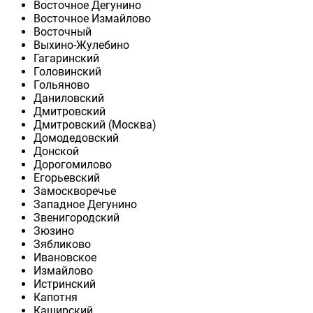
Восточное Дегунино
Восточное Измайлово
Восточный
Выхино-Жулебино
Гагаринский
Головинский
Гольяново
Даниловский
Дмитровский
Дмитровский (Москва)
Домодедовский
Донской
Дорогомилово
Егорьевский
Замоскворечье
Западное Дегунино
Звенигородский
Зюзино
Зябликово
Ивановское
Измайлово
Истринский
Капотня
Каширский