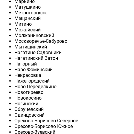
Марьино
Матушкино
Метрогородок
Мещанский
Митино
Можайский
Молжаниновский
Москворечье-Сабурово
Мытищинский
Нагатино-Садовники
Нагатинский Затон
Нагорный
Наро-Фоминский
Некрасовка
Нижегородский
Ново-Переделкино
Новогиреево
Новокосино
Ногинский
Обручевский
Одинцовский
Орехово-Борисово Северное
Орехово-Борисово Южное
Орехово-Зуевский