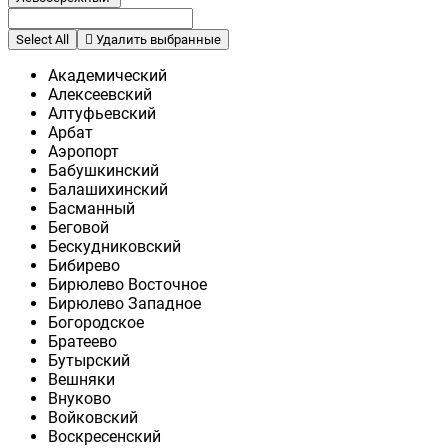
Select All
Удалить выбранные
Академический
Алексеевский
Алтуфьевский
Арбат
Аэропорт
Бабушкинский
Балашихинский
Басманный
Беговой
Бескудниковский
Бибирево
Бирюлево Восточное
Бирюлево Западное
Богородское
Братеево
Бутырский
Вешняки
Внуково
Войковский
Воскресенский