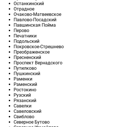
Останкинский
Отрадное
Очаково-Матвеевское
Павлово-Посадский
Павшинская Пойма
Перово
Печатники
Подольский
Покровское-Стрешнево
Преображенское
Пресненский
Проспект Вернадского
Путилково
Пушкинский
Раменки
Раменский
Ростокино
Рузский
Рязанский
Савелки
Савеловский
Свиблово
Северное Бутово