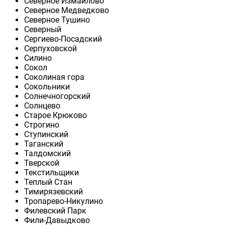
Северное Измайлово
Северное Медведково
Северное Тушино
Северный
Сергиево-Посадский
Серпуховской
Силино
Сокол
Соколиная гора
Сокольники
Солнечногорский
Солнцево
Старое Крюково
Строгино
Ступинский
Таганский
Талдомский
Тверской
Текстильщики
Теплый Стан
Тимирязевский
Тропарево-Никулино
Филевский Парк
Фили-Давыдково